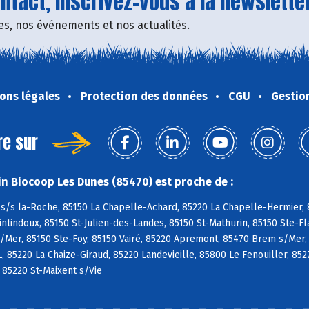
tact, inscrivez-vous à la newsletter
fres, nos événements et nos actualités.
ons légales
Protection des données
CGU
Gestio
re sur
n Biocoop Les Dunes (85470) est proche de :
s/s la-Roche, 85150 La Chapelle-Achard, 85220 La Chapelle-Hermier, 8
tindoux, 85150 St-Julien-des-Landes, 85150 St-Mathurin, 85150 Ste-Fl
/Mer, 85150 Ste-Foy, 85150 Vairé, 85220 Apremont, 85470 Brem s/Mer,
L, 85220 La Chaize-Giraud, 85220 Landevieille, 85800 Le Fenouiller, 85
, 85220 St-Maixent s/Vie