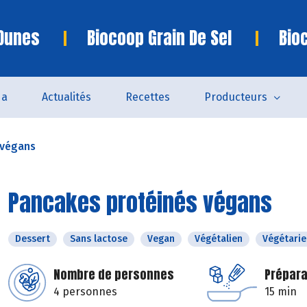
 Dunes
Biocoop Grain De Sel
Bio
da
Actualités
Recettes
Producteurs
 végans
Pancakes protéinés végans
Dessert
Sans lactose
Vegan
Végétalien
Végétarie
Nombre de personnes
Prépara
4 personnes
15 min