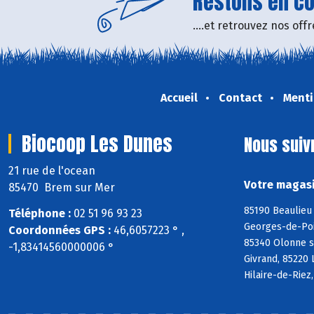
Restons en con
....et retrouvez nos of
Accueil
Contact
Menti
Biocoop Les Dunes
Nous suiv
21 rue de l'ocean
Votre magasi
85470 Brem sur Mer
85190 Beaulieu 
Téléphone :
02 51 96 93 23
Georges-de-Poin
Coordonnées GPS :
46,6057223 ° ,
85340 Olonne s
-1,83414560000006 °
Givrand, 85220 
Hilaire-de-Riez