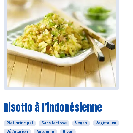
Risotto à l’indonésienne
Plat principal
Sans lactose
Vegan
Végétalien
Végétarien
Automne
Hiver