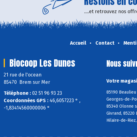
Restons en con
....et retrouvez nos of
Accueil
Contact
Menti
Biocoop Les Dunes
Nous suiv
21 rue de l'ocean
Votre magasi
85470 Brem sur Mer
85190 Beaulieu 
Téléphone :
02 51 96 93 23
Georges-de-Poin
Coordonnées GPS :
46,6057223 ° ,
85340 Olonne s
-1,83414560000006 °
Givrand, 85220 
Hilaire-de-Riez