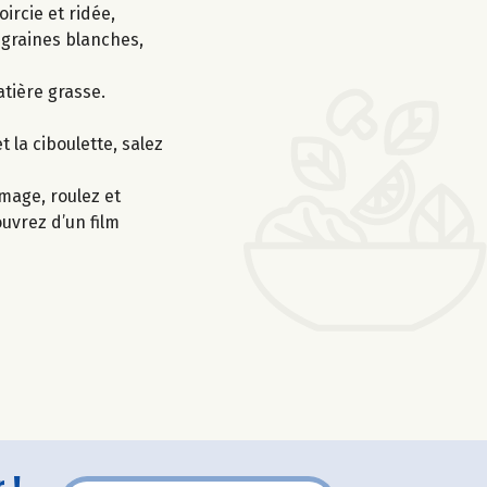
ircie et ridée,
s graines blanches,
atière grasse.
 la ciboulette, salez
mage, roulez et
ouvrez d’un film