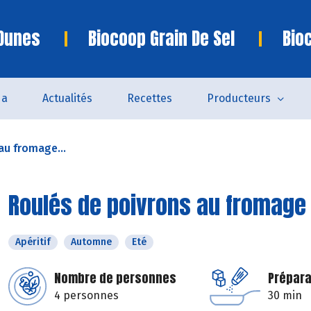
 Dunes
Biocoop Grain De Sel
Bio
da
Actualités
Recettes
Producteurs
au fromage...
Roulés de poivrons au fromage 
Apéritif
Automne
Eté
Nombre de personnes
Prépara
4 personnes
30 min