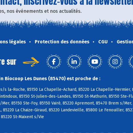
tact, inscrivez-vous à la newsletter
fres, nos événements et nos actualités.
ons légales
Protection des données
CGU
Gestio
re sur
n Biocoop Les Dunes (85470) est proche de :
s/s la-Roche, 85150 La Chapelle-Achard, 85220 La Chapelle-Hermier, 8
tindoux, 85150 St-Julien-des-Landes, 85150 St-Mathurin, 85150 Ste-Fl
/Mer, 85150 Ste-Foy, 85150 Vairé, 85220 Apremont, 85470 Brem s/Mer,
L, 85220 La Chaize-Giraud, 85220 Landevieille, 85800 Le Fenouiller, 85
, 85220 St-Maixent s/Vie