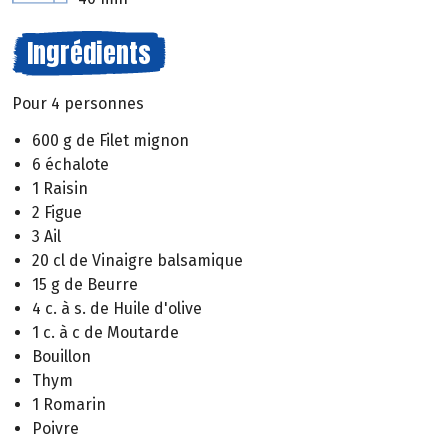
Ingrédients
Pour 4 personnes
600 g de Filet mignon
6 échalote
1 Raisin
2 Figue
3 Ail
20 cl de Vinaigre balsamique
15 g de Beurre
4 c. à s. de Huile d'olive
1 c. à c de Moutarde
Bouillon
Thym
1 Romarin
Poivre