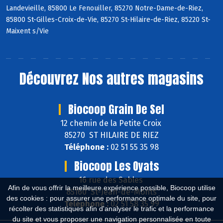
Landevieille, 85800 Le Fenouiller, 85270 Notre-Dame-de-Riez,
85800 St-Gilles-Croix-de-Vie, 85270 St-Hilaire-de-Riez, 85220 St-
Maixent s/Vie
Découvrez
Nos autres magasins
Biocoop Grain De Sel
12 chemin de la Petite Croix
85270 ST HILAIRE DE RIEZ
Téléphone :
02 51 55 35 98
Biocoop Les Oyats
16 rue des Sables
Afin de vous offrir la meilleure expérience possible, Biocoop utilise
85160 St-Jean-de-Monts
des cookies : pour assurer une performance optimale du site, pour
Téléphone :
02 51 58 35 99
récolter des statistiques afin d'analyser le trafic et la performance
du site et vous proposer une navigation personnalisée en toute