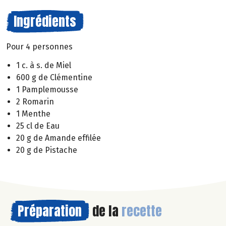
Ingrédients
Pour 4 personnes
1 c. à s. de Miel
600 g de Clémentine
1 Pamplemousse
2 Romarin
1 Menthe
25 cl de Eau
20 g de Amande effilée
20 g de Pistache
Préparation
de la
recette