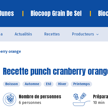
 Dunes
Biocoop Grain De Sel
Bio
da
Actualités
Recettes
Producteurs
berry orange
Recette punch cranberry orang
Boisson
Automne
Eté
Hiver
Printemps
Nombre de personnes
Prépara
6 personnes
10 min