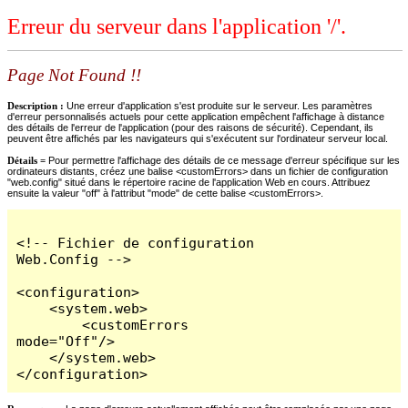
Erreur du serveur dans l'application '/'.
Page Not Found !!
Description :
Une erreur d'application s'est produite sur le serveur. Les paramètres
d'erreur personnalisés actuels pour cette application empêchent l'affichage à distance
des détails de l'erreur de l'application (pour des raisons de sécurité). Cependant, ils
peuvent être affichés par les navigateurs qui s'exécutent sur l'ordinateur serveur local.
Détails =
Pour permettre l'affichage des détails de ce message d'erreur spécifique sur les
ordinateurs distants, créez une balise <customErrors> dans un fichier de configuration
"web.config" situé dans le répertoire racine de l'application Web en cours. Attribuez
ensuite la valeur "off" à l'attribut "mode" de cette balise <customErrors>.
<!-- Fichier de configuration 
Web.Config -->

<configuration>

    <system.web>

        <customErrors 
mode="Off"/>

    </system.web>

</configuration>