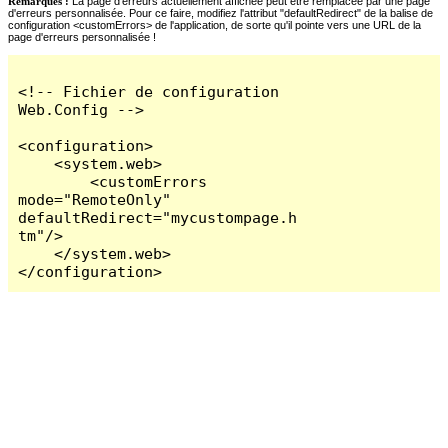
Remarques :
La page d'erreurs actuellement affichée peut être remplacée par une page
d'erreurs personnalisée. Pour ce faire, modifiez l'attribut "defaultRedirect" de la balise de
configuration <customErrors> de l'application, de sorte qu'il pointe vers une URL de la
page d'erreurs personnalisée !
<!-- Fichier de configuration 
Web.Config -->

<configuration>

    <system.web>

        <customErrors 
mode="RemoteOnly" 
defaultRedirect="mycustompage.h
tm"/>

    </system.web>

</configuration>