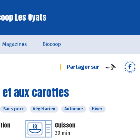
coop Les Oyats
Magazines
Biocoop
Partager sur
e et aux carottes
Sans porc
Végétarien
Automne
Hiver
tion
Cuisson
30 min