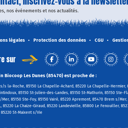
tact, inscrivez-vous à la newsletter
fres, nos événements et nos actualités.
ons légales
Protection des données
CGU
Gestio
re sur
n Biocoop Les Dunes (85470) est proche de :
s/s la-Roche, 85150 La Chapelle-Achard, 85220 La Chapelle-Hermier, 8
tindoux, 85150 St-Julien-des-Landes, 85150 St-Mathurin, 85150 Ste-Fl
/Mer, 85150 Ste-Foy, 85150 Vairé, 85220 Apremont, 85470 Brem s/Mer,
L, 85220 La Chaize-Giraud, 85220 Landevieille, 85800 Le Fenouiller, 85
, 85220 St-Maixent s/Vie