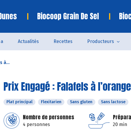
 Dunes
Biocoop Grain De Sel
Bio
da
Actualités
Recettes
Producteurs
 à...
Prix Engagé : Falafels à l’orang
Plat principal
Flexitarien
Sans gluten
Sans lactose
Nombre de personnes
Prépara
4 personnes
20 min