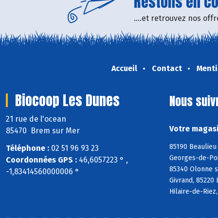
Restons en con
....et retrouvez nos of
Accueil
Contact
Menti
Biocoop Les Dunes
Nous suiv
21 rue de l'ocean
Votre magasi
85470 Brem sur Mer
85190 Beaulieu 
Téléphone :
02 51 96 93 23
Georges-de-Poin
Coordonnées GPS :
46,6057223 ° ,
85340 Olonne s
-1,83414560000006 °
Givrand, 85220 
Hilaire-de-Riez