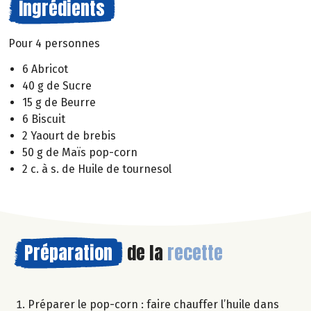
Ingrédients
Pour 4 personnes
6 Abricot
40 g de Sucre
15 g de Beurre
6 Biscuit
2 Yaourt de brebis
50 g de Maïs pop-corn
2 c. à s. de Huile de tournesol
Préparation
de la
recette
Préparer le pop-corn : faire chauffer l’huile dans