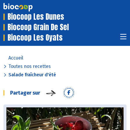
Biocoop Les Dunes
Biocoop Grain De Sel
Biocoop Les Oyats
Accueil
Toutes nos recettes
Salade fraîcheur d'été
Partager sur