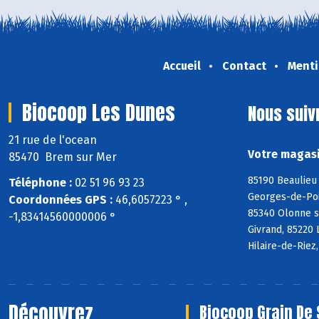
Accueil
Contact
Menti
Biocoop Les Dunes
Nous suiv
21 rue de l'ocean
Votre magasi
85470 Brem sur Mer
85190 Beaulieu 
Téléphone :
02 51 96 93 23
Georges-de-Poin
Coordonnées GPS :
46,6057223 ° ,
85340 Olonne s
-1,83414560000006 °
Givrand, 85220 
Hilaire-de-Riez
Découvrez
Biocoop Grain De 