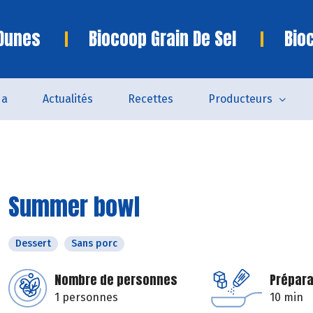
 Dunes
Biocoop Grain De Sel
Bio
da
Actualités
Recettes
Producteurs
Summer bowl
Dessert
Sans porc
Nombre de personnes
Prépara
1 personnes
10 min