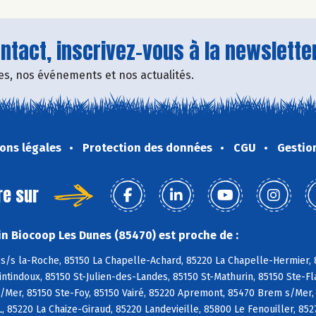
tact, inscrivez-vous à la newsletter
fres, nos événements et nos actualités.
ons légales
Protection des données
CGU
Gestio
re sur
n Biocoop Les Dunes (85470) est proche de :
s/s la-Roche, 85150 La Chapelle-Achard, 85220 La Chapelle-Hermier, 8
tindoux, 85150 St-Julien-des-Landes, 85150 St-Mathurin, 85150 Ste-Fl
/Mer, 85150 Ste-Foy, 85150 Vairé, 85220 Apremont, 85470 Brem s/Mer,
L, 85220 La Chaize-Giraud, 85220 Landevieille, 85800 Le Fenouiller, 85