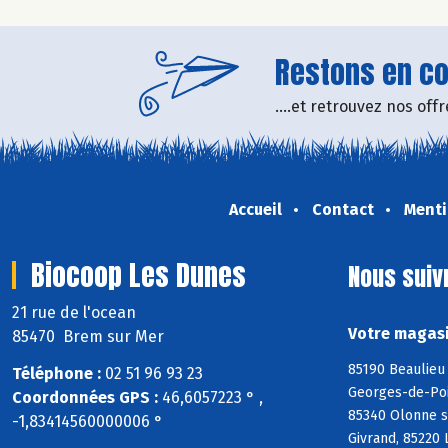
Restons en con
....et retrouvez nos of
Accueil
Contact
Menti
Biocoop Les Dunes
Nous suiv
21 rue de l'ocean
Votre magasi
85470 Brem sur Mer
85190 Beaulieu 
Téléphone :
02 51 96 93 23
Georges-de-Poin
Coordonnées GPS :
46,6057223 ° ,
85340 Olonne s
-1,83414560000006 °
Givrand, 85220 