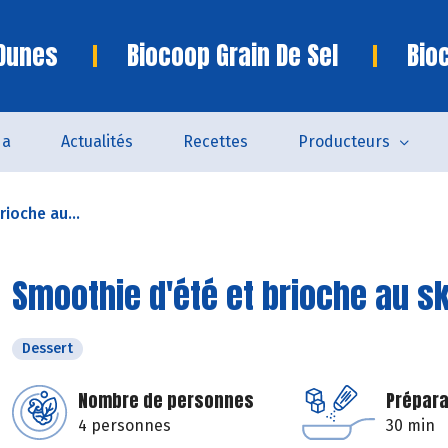
 Dunes
Biocoop Grain De Sel
Bio
da
Actualités
Recettes
Producteurs
ioche au...
Smoothie d'été et brioche au s
Dessert
Nombre de personnes
Prépara
4 personnes
30 min