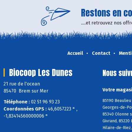
Restons en con
....et retrouvez nos of
Accueil
Contact
Menti
Biocoop Les Dunes
Nous suiv
21 rue de l'ocean
Votre magasi
85470 Brem sur Mer
85190 Beaulieu 
Téléphone :
02 51 96 93 23
Georges-de-Poin
Coordonnées GPS :
46,6057223 ° ,
85340 Olonne s
-1,83414560000006 °
Givrand, 85220 
Hilaire-de-Riez