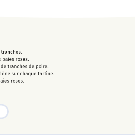
s tranches.
s baies roses.
r de tranches de poire.
dène sur chaque tartine.
aies roses.