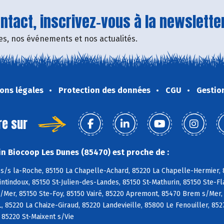
tact, inscrivez-vous à la newsletter
fres, nos événements et nos actualités.
ons légales
Protection des données
CGU
Gestio
re sur
n Biocoop Les Dunes (85470) est proche de :
s/s la-Roche, 85150 La Chapelle-Achard, 85220 La Chapelle-Hermier, 8
tindoux, 85150 St-Julien-des-Landes, 85150 St-Mathurin, 85150 Ste-Fl
/Mer, 85150 Ste-Foy, 85150 Vairé, 85220 Apremont, 85470 Brem s/Mer,
L, 85220 La Chaize-Giraud, 85220 Landevieille, 85800 Le Fenouiller, 85
, 85220 St-Maixent s/Vie