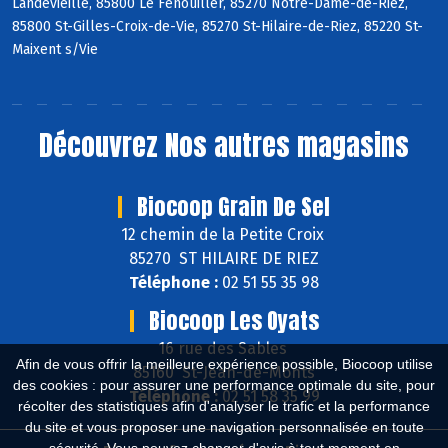
Landevieille, 85800 Le Fenouiller, 85270 Notre-Dame-de-Riez,
85800 St-Gilles-Croix-de-Vie, 85270 St-Hilaire-de-Riez, 85220 St-
Maixent s/Vie
Découvrez
Nos autres magasins
Biocoop Grain De Sel
12 chemin de la Petite Croix
85270 ST HILAIRE DE RIEZ
Téléphone :
02 51 55 35 98
Biocoop Les Oyats
16 rue des Sables
Afin de vous offrir la meilleure expérience possible, Biocoop utilise
85160 St-Jean-de-Monts
des cookies : pour assurer une performance optimale du site, pour
Téléphone :
02 51 58 35 99
récolter des statistiques afin d'analyser le trafic et la performance
du site et vous proposer une navigation personnalisée en toute