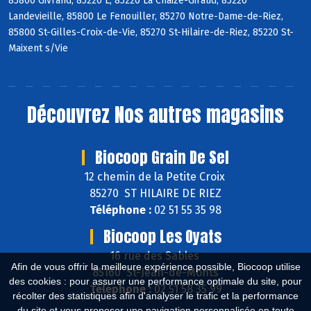
85800 Givrand, 85220 L, 85220 La Chaize-Giraud, 85220
Landevieille, 85800 Le Fenouiller, 85270 Notre-Dame-de-Riez,
85800 St-Gilles-Croix-de-Vie, 85270 St-Hilaire-de-Riez, 85220 St-
Maixent s/Vie
Découvrez
Nos autres magasins
Biocoop Grain De Sel
12 chemin de la Petite Croix
85270 ST HILAIRE DE RIEZ
Téléphone :
02 51 55 35 98
Biocoop Les Oyats
16 rue des Sables
Afin de vous offrir la meilleure expérience possible, Biocoop utilise
85160 St-Jean-de-Monts
des cookies : pour assurer une performance optimale du site, pour
Téléphone :
02 51 58 35 99
récolter des statistiques afin d'analyser le trafic et la performance
du site et vous proposer une navigation personnalisée en toute