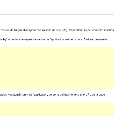
l'erreur de l'application (pour des raisons de sécurité). Cependant, ils peuvent être affichés
fig" situé dans le répertoire racine de l'application Web en cours. Attribuez ensuite la
uration <customErrors> de l'application, de sorte qu'il pointe vers une URL de la page