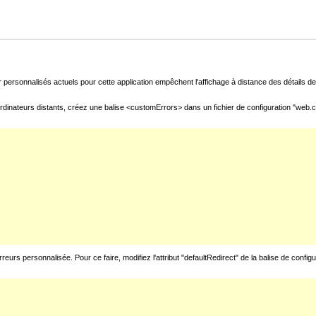
 personnalisés actuels pour cette application empêchent l'affichage à distance des détails de 
rdinateurs distants, créez une balise <customErrors> dans un fichier de configuration "web.con
urs personnalisée. Pour ce faire, modifiez l'attribut "defaultRedirect" de la balise de config