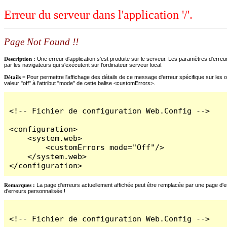
Erreur du serveur dans l'application '/'.
Page Not Found !!
Description :
Une erreur d'application s'est produite sur le serveur. Les paramètres d'erreur
par les navigateurs qui s'exécutent sur l'ordinateur serveur local.
Détails =
Pour permettre l'affichage des détails de ce message d'erreur spécifique sur les o
valeur "off" à l'attribut "mode" de cette balise <customErrors>.
<!-- Fichier de configuration Web.Config -->

<configuration>

    <system.web>

        <customErrors mode="Off"/>

    </system.web>

</configuration>
Remarques :
La page d'erreurs actuellement affichée peut être remplacée par une page d'erre
d'erreurs personnalisée !
<!-- Fichier de configuration Web.Config -->
