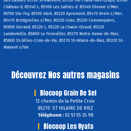
des-Landes, 85150 St-Mathurin, 85150 Ste-Flaive-des-Loups, 85180
Château-d, 85340 L, 85100 Les Sables-d, 85340 Olonne s/Mer,
85150 Ste-Foy, 85150 Vairé, 85220 Apremont, 85470 Brem s/Mer,
85470 Bretignolles s/Mer, 85220 Coëx, 85220 Commequiers,
85800 Givrand, 85220 L, 85220 La Chaize-Giraud, 85220
Landevieille, 85800 Le Fenouiller, 85270 Notre-Dame-de-Riez,
85800 St-Gilles-Croix-de-Vie, 85270 St-Hilaire-de-Riez, 85220 St-
Maixent s/Vie
Découvrez
Nos autres magasins
Biocoop Grain De Sel
12 chemin de la Petite Croix
85270 ST HILAIRE DE RIEZ
Téléphone :
02 51 55 35 98
Biocoop Les Oyats