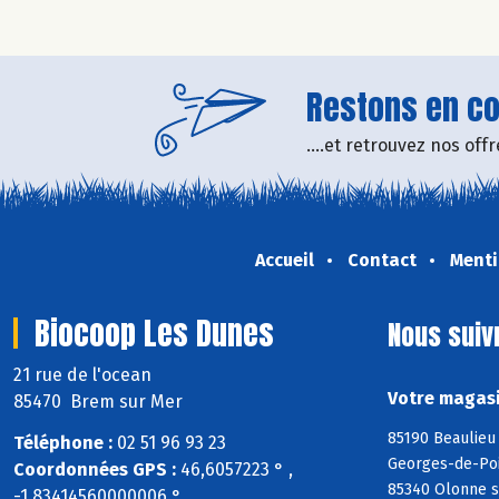
Restons en con
....et retrouvez nos of
Accueil
Contact
Menti
Biocoop Les Dunes
Nous suiv
21 rue de l'ocean
Votre magasi
85470 Brem sur Mer
85190 Beaulieu 
Téléphone :
02 51 96 93 23
Georges-de-Poin
Coordonnées GPS :
46,6057223 ° ,
85340 Olonne s
-1,83414560000006 °