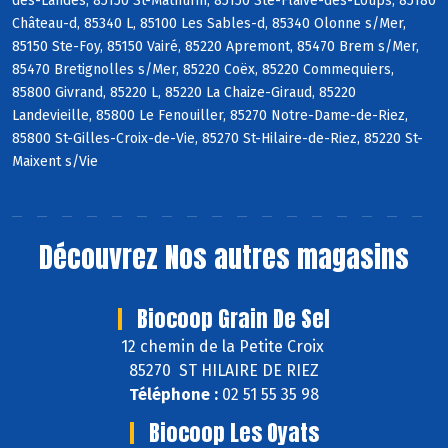
des-Landes, 85150 St-Mathurin, 85150 Ste-Flaive-des-Loups, 85180
Château-d, 85340 L, 85100 Les Sables-d, 85340 Olonne s/Mer,
85150 Ste-Foy, 85150 Vairé, 85220 Apremont, 85470 Brem s/Mer,
85470 Bretignolles s/Mer, 85220 Coëx, 85220 Commequiers,
85800 Givrand, 85220 L, 85220 La Chaize-Giraud, 85220
Landevieille, 85800 Le Fenouiller, 85270 Notre-Dame-de-Riez,
85800 St-Gilles-Croix-de-Vie, 85270 St-Hilaire-de-Riez, 85220 St-
Maixent s/Vie
Découvrez
Nos autres magasins
Biocoop Grain De Sel
12 chemin de la Petite Croix
85270 ST HILAIRE DE RIEZ
Téléphone :
02 51 55 35 98
Biocoop Les Oyats