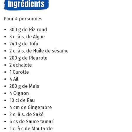
Ingrédients
Pour 4 personnes
300 g de Riz rond
3 c. à s. de Algue
240 g de Tofu
2 c. à s. de Huile de sésame
200 g de Pleurote
2 échalote
1 Carotte
4 Ail
280 g de Maïs
4 Oignon
10 cl de Eau
4 cm de Gingembre
2 c. à s. de Saké
6 cs de Sauce tamari
1 c. à c de Moutarde