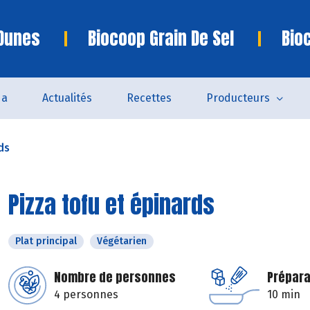
 Dunes
Biocoop Grain De Sel
Bio
da
Actualités
Recettes
Producteurs
ds
Pizza tofu et épinards
Plat principal
Végétarien
Nombre de personnes
Prépara
4 personnes
10 min