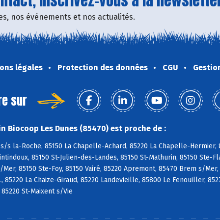
tact, inscrivez-vous à la newsletter
fres, nos événements et nos actualités.
ons légales
Protection des données
CGU
Gestio
re sur
n Biocoop Les Dunes (85470) est proche de :
s/s la-Roche, 85150 La Chapelle-Achard, 85220 La Chapelle-Hermier, 8
tindoux, 85150 St-Julien-des-Landes, 85150 St-Mathurin, 85150 Ste-Fl
/Mer, 85150 Ste-Foy, 85150 Vairé, 85220 Apremont, 85470 Brem s/Mer,
L, 85220 La Chaize-Giraud, 85220 Landevieille, 85800 Le Fenouiller, 85
, 85220 St-Maixent s/Vie