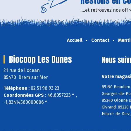
Restons en con
....et retrouvez nos of
Accueil
Contact
Menti
Biocoop Les Dunes
Nous suiv
21 rue de l'ocean
Votre magasi
85470 Brem sur Mer
85190 Beaulieu 
Téléphone :
02 51 96 93 23
Georges-de-Poin
Coordonnées GPS :
46,6057223 ° ,
85340 Olonne s
-1,83414560000006 °
Givrand, 85220 
Hilaire-de-Riez