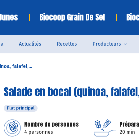
 Dunes
Biocoop Grain De Sel
Bio
da
Actualités
Recettes
Producteurs
oa, falafel,...
Salade en bocal (quinoa, falafe
Plat principal
Nombre de personnes
Prépara
4 personnes
20 min