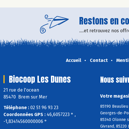
Restons en con
....et retrouvez nos of
Accueil
Contact
Menti
Biocoop Les Dunes
Nous suiv
21 rue de l'ocean
Votre magasi
85470 Brem sur Mer
85190 Beaulieu 
Téléphone :
02 51 96 93 23
Georges-de-Poin
Coordonnées GPS :
46,6057223 ° ,
85340 Olonne s
-1,83414560000006 °
Givrand, 85220 