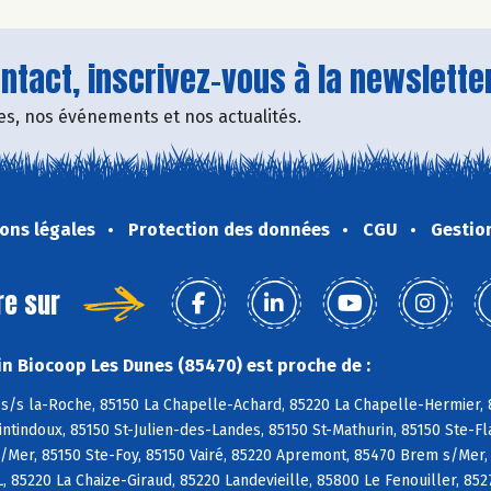
tact, inscrivez-vous à la newsletter
fres, nos événements et nos actualités.
ons légales
Protection des données
CGU
Gestio
re sur
n Biocoop Les Dunes (85470) est proche de :
s/s la-Roche, 85150 La Chapelle-Achard, 85220 La Chapelle-Hermier, 8
tindoux, 85150 St-Julien-des-Landes, 85150 St-Mathurin, 85150 Ste-Fl
/Mer, 85150 Ste-Foy, 85150 Vairé, 85220 Apremont, 85470 Brem s/Mer,
L, 85220 La Chaize-Giraud, 85220 Landevieille, 85800 Le Fenouiller, 85