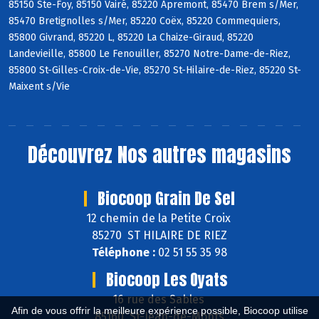
85150 Ste-Foy, 85150 Vairé, 85220 Apremont, 85470 Brem s/Mer,
85470 Bretignolles s/Mer, 85220 Coëx, 85220 Commequiers,
85800 Givrand, 85220 L, 85220 La Chaize-Giraud, 85220
Landevieille, 85800 Le Fenouiller, 85270 Notre-Dame-de-Riez,
85800 St-Gilles-Croix-de-Vie, 85270 St-Hilaire-de-Riez, 85220 St-
Maixent s/Vie
Découvrez
Nos autres magasins
Biocoop Grain De Sel
12 chemin de la Petite Croix
85270 ST HILAIRE DE RIEZ
Téléphone :
02 51 55 35 98
Biocoop Les Oyats
16 rue des Sables
Afin de vous offrir la meilleure expérience possible, Biocoop utilise
85160 St-Jean-de-Monts