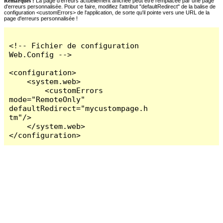
Remarques :
La page d'erreurs actuellement affichée peut être remplacée par une page
d'erreurs personnalisée. Pour ce faire, modifiez l'attribut "defaultRedirect" de la balise de
configuration <customErrors> de l'application, de sorte qu'il pointe vers une URL de la
page d'erreurs personnalisée !
<!-- Fichier de configuration 
Web.Config -->

<configuration>

    <system.web>

        <customErrors 
mode="RemoteOnly" 
defaultRedirect="mycustompage.h
tm"/>

    </system.web>

</configuration>