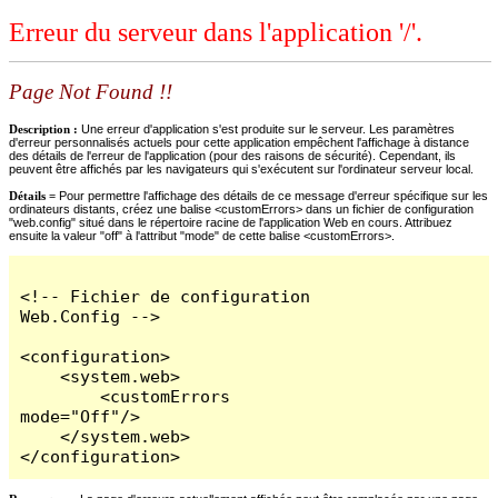
Erreur du serveur dans l'application '/'.
Page Not Found !!
Description :
Une erreur d'application s'est produite sur le serveur. Les paramètres
d'erreur personnalisés actuels pour cette application empêchent l'affichage à distance
des détails de l'erreur de l'application (pour des raisons de sécurité). Cependant, ils
peuvent être affichés par les navigateurs qui s'exécutent sur l'ordinateur serveur local.
Détails =
Pour permettre l'affichage des détails de ce message d'erreur spécifique sur les
ordinateurs distants, créez une balise <customErrors> dans un fichier de configuration
"web.config" situé dans le répertoire racine de l'application Web en cours. Attribuez
ensuite la valeur "off" à l'attribut "mode" de cette balise <customErrors>.
<!-- Fichier de configuration 
Web.Config -->

<configuration>

    <system.web>

        <customErrors 
mode="Off"/>

    </system.web>

</configuration>