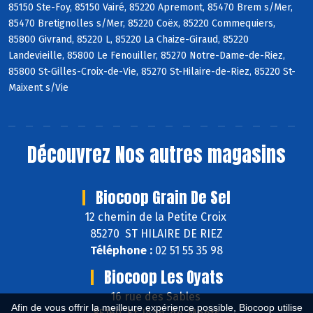
85150 Ste-Foy, 85150 Vairé, 85220 Apremont, 85470 Brem s/Mer,
85470 Bretignolles s/Mer, 85220 Coëx, 85220 Commequiers,
85800 Givrand, 85220 L, 85220 La Chaize-Giraud, 85220
Landevieille, 85800 Le Fenouiller, 85270 Notre-Dame-de-Riez,
85800 St-Gilles-Croix-de-Vie, 85270 St-Hilaire-de-Riez, 85220 St-
Maixent s/Vie
Découvrez
Nos autres magasins
Biocoop Grain De Sel
12 chemin de la Petite Croix
85270 ST HILAIRE DE RIEZ
Téléphone :
02 51 55 35 98
Biocoop Les Oyats
16 rue des Sables
Afin de vous offrir la meilleure expérience possible, Biocoop utilise