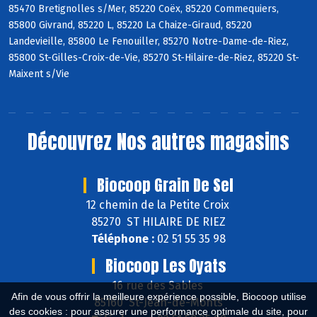
85470 Bretignolles s/Mer, 85220 Coëx, 85220 Commequiers,
85800 Givrand, 85220 L, 85220 La Chaize-Giraud, 85220
Landevieille, 85800 Le Fenouiller, 85270 Notre-Dame-de-Riez,
85800 St-Gilles-Croix-de-Vie, 85270 St-Hilaire-de-Riez, 85220 St-
Maixent s/Vie
Découvrez
Nos autres magasins
Biocoop Grain De Sel
12 chemin de la Petite Croix
85270 ST HILAIRE DE RIEZ
Téléphone :
02 51 55 35 98
Biocoop Les Oyats
16 rue des Sables
Afin de vous offrir la meilleure expérience possible, Biocoop utilise
85160 St-Jean-de-Monts
des cookies : pour assurer une performance optimale du site, pour