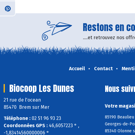
Restons en con
....et retrouvez nos of
Accueil
Contact
Menti
Biocoop Les Dunes
Nous suiv
21 rue de l'ocean
Votre magasi
85470 Brem sur Mer
85190 Beaulieu 
Téléphone :
02 51 96 93 23
Georges-de-Poin
Coordonnées GPS :
46,6057223 ° ,
85340 Olonne s
-1,83414560000006 °