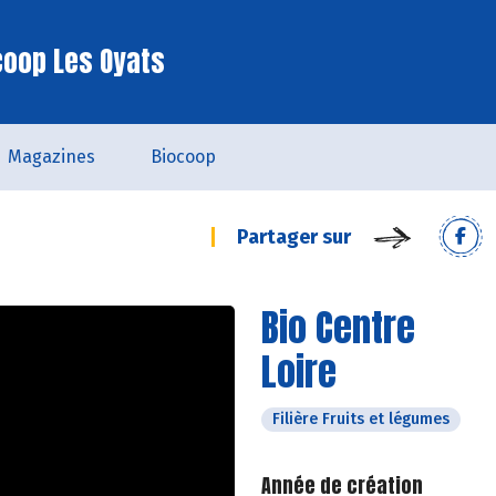
coop Les Oyats
Magazines
Biocoop
Partager sur
Bio Centre
Loire
Filière Fruits et légumes
Année de création