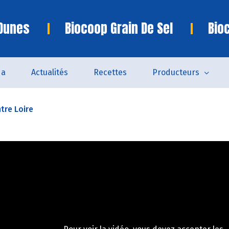
 Dunes
Biocoop Grain De Sel
Bio
da
Actualités
Recettes
Producteurs
tre Loire