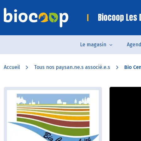
Biocoop Les
Le magasin
Agen
Accueil
Tous nos paysan.ne.s associé.e.s
Bio Cen