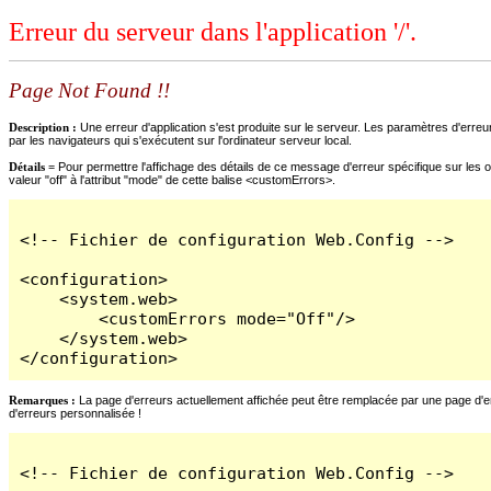
Erreur du serveur dans l'application '/'.
Page Not Found !!
Description :
Une erreur d'application s'est produite sur le serveur. Les paramètres d'erreur
par les navigateurs qui s'exécutent sur l'ordinateur serveur local.
Détails =
Pour permettre l'affichage des détails de ce message d'erreur spécifique sur les o
valeur "off" à l'attribut "mode" de cette balise <customErrors>.
<!-- Fichier de configuration Web.Config -->

<configuration>

    <system.web>

        <customErrors mode="Off"/>

    </system.web>

</configuration>
Remarques :
La page d'erreurs actuellement affichée peut être remplacée par une page d'erre
d'erreurs personnalisée !
<!-- Fichier de configuration Web.Config -->
