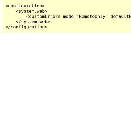
<configuration>

    <system.web>

        <customErrors mode="RemoteOnly" defaultR
    </system.web>

</configuration>