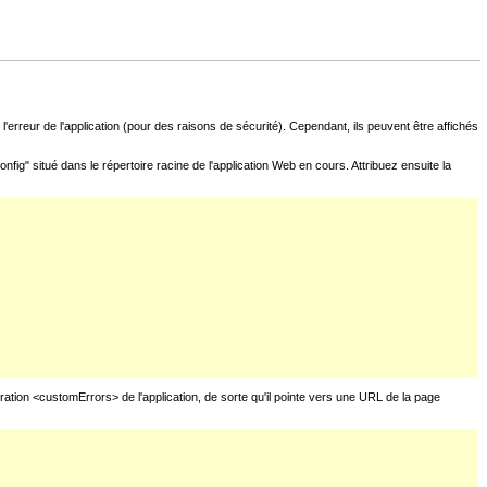
l'erreur de l'application (pour des raisons de sécurité). Cependant, ils peuvent être affichés
fig" situé dans le répertoire racine de l'application Web en cours. Attribuez ensuite la
uration <customErrors> de l'application, de sorte qu'il pointe vers une URL de la page