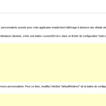
 personnalisés actuels pour cette application empêchent l'affichage à distance des détails de 
rdinateurs distants, créez une balise <customErrors> dans un fichier de configuration "web.con
urs personnalisée. Pour ce faire, modifiez l'attribut "defaultRedirect" de la balise de config