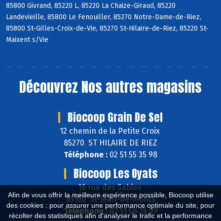
85800 Givrand, 85220 L, 85220 La Chaize-Giraud, 85220
Landevieille, 85800 Le Fenouiller, 85270 Notre-Dame-de-Riez,
85800 St-Gilles-Croix-de-Vie, 85270 St-Hilaire-de-Riez, 85220 St-
Maixent s/Vie
Découvrez
Nos autres magasins
Biocoop Grain De Sel
12 chemin de la Petite Croix
85270 ST HILAIRE DE RIEZ
Téléphone :
02 51 55 35 98
Biocoop Les Oyats
16 rue des Sables
Afin de vous offrir la meilleure expérience possible, Biocoop utilise
85160 St-Jean-de-Monts
des cookies : pour assurer une performance optimale du site, pour
Téléphone :
02 51 58 35 99
récolter des statistiques afin d'analyser le trafic et la performance