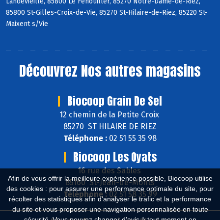
Landevieille, 85800 Le Fenouiller, 85270 Notre-Dame-de-Riez,
85800 St-Gilles-Croix-de-Vie, 85270 St-Hilaire-de-Riez, 85220 St-
Maixent s/Vie
Découvrez
Nos autres magasins
Biocoop Grain De Sel
12 chemin de la Petite Croix
85270 ST HILAIRE DE RIEZ
Téléphone :
02 51 55 35 98
Biocoop Les Oyats
16 rue des Sables
Afin de vous offrir la meilleure expérience possible, Biocoop utilise
85160 St-Jean-de-Monts
des cookies : pour assurer une performance optimale du site, pour
Téléphone :
02 51 58 35 99
récolter des statistiques afin d'analyser le trafic et la performance
du site et vous proposer une navigation personnalisée en toute
sécurité. Vous pouvez changer d'avis à tout moment en