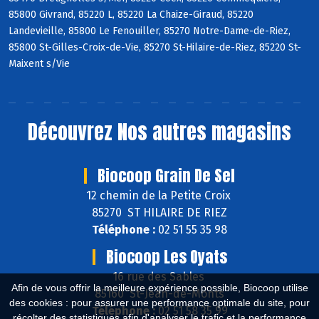
85800 Givrand, 85220 L, 85220 La Chaize-Giraud, 85220
Landevieille, 85800 Le Fenouiller, 85270 Notre-Dame-de-Riez,
85800 St-Gilles-Croix-de-Vie, 85270 St-Hilaire-de-Riez, 85220 St-
Maixent s/Vie
Découvrez
Nos autres magasins
Biocoop Grain De Sel
12 chemin de la Petite Croix
85270 ST HILAIRE DE RIEZ
Téléphone :
02 51 55 35 98
Biocoop Les Oyats
16 rue des Sables
Afin de vous offrir la meilleure expérience possible, Biocoop utilise
85160 St-Jean-de-Monts
des cookies : pour assurer une performance optimale du site, pour
Téléphone :
02 51 58 35 99
récolter des statistiques afin d'analyser le trafic et la performance