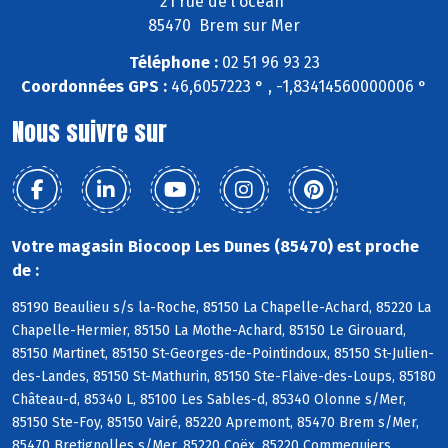
21 rue de l'ocean
85470 Brem sur Mer
Téléphone :
02 51 96 93 23
Coordonnées GPS :
46,6057223 ° , -1,83414560000006 °
Nous suivre sur
Votre magasin Biocoop Les Dunes (85470) est proche
de :
85190 Beaulieu s/s la-Roche, 85150 La Chapelle-Achard, 85220 La
Chapelle-Hermier, 85150 La Mothe-Achard, 85150 Le Girouard,
85150 Martinet, 85150 St-Georges-de-Pointindoux, 85150 St-Julien-
des-Landes, 85150 St-Mathurin, 85150 Ste-Flaive-des-Loups, 85180
Château-d, 85340 L, 85100 Les Sables-d, 85340 Olonne s/Mer,
85150 Ste-Foy, 85150 Vairé, 85220 Apremont, 85470 Brem s/Mer,
85470 Bretignolles s/Mer, 85220 Coëx, 85220 Commequiers,