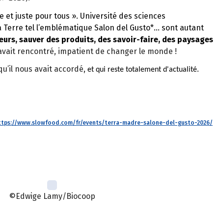
e et juste pour tous ». Université des sciences
a Terre tel l’emblématique Salon del Gusto*
… sont autant
urs, sauver des produits, des savoir-faire, des paysages
l’avait rencontré, impatient de changer le monde !
u’il nous avait accordé,
.
et qui reste totalement d'actualité
ttps://www.slowfood.com/fr/events/terra-madre-salone-del-gusto-2026/
©Edwige Lamy/Biocoop