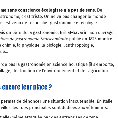
ome sans conscience écologiste n’a pas de sens
. De
stronome, c’est triste. On ne va pas changer le monde
ps est venu de reconcilier gastronomie et écologie.
ais du père de la gastronomie, Brillat-Savarin. Son ouvrage
tions de gastronomie transcendante
publié en 1825 montre
chimie, la physique, la biologie, l’anthropologie,
ique…
rde pas la gastronomie en science holistique [il s’emporte,
lage, destruction de l’environnement et de l’agriculture,
 encore leur place ?
le permet de dénoncer une situation insoutenable. En Italie
villes, les rues principales sont dédiées aux vêtements.
est elle-même attaquée par des entreprises de type