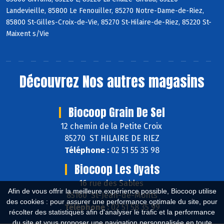
Landevieille, 85800 Le Fenouiller, 85270 Notre-Dame-de-Riez,
85800 St-Gilles-Croix-de-Vie, 85270 St-Hilaire-de-Riez, 85220 St-
Maixent s/Vie
Découvrez
Nos autres magasins
Biocoop Grain De Sel
12 chemin de la Petite Croix
85270 ST HILAIRE DE RIEZ
Téléphone :
02 51 55 35 98
Biocoop Les Oyats
16 rue des Sables
Afin de vous offrir la meilleure expérience possible, Biocoop utilise
85160 St-Jean-de-Monts
des cookies : pour assurer une performance optimale du site, pour
Téléphone :
02 51 58 35 99
récolter des statistiques afin d'analyser le trafic et la performance
du site et vous proposer une navigation personnalisée en toute