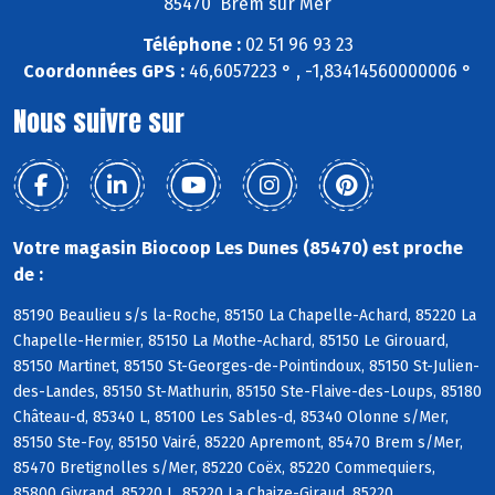
85470 Brem sur Mer
Téléphone :
02 51 96 93 23
Coordonnées GPS :
46,6057223 ° , -1,83414560000006 °
Nous suivre sur
Votre magasin Biocoop Les Dunes (85470) est proche
de :
85190 Beaulieu s/s la-Roche, 85150 La Chapelle-Achard, 85220 La
Chapelle-Hermier, 85150 La Mothe-Achard, 85150 Le Girouard,
85150 Martinet, 85150 St-Georges-de-Pointindoux, 85150 St-Julien-
des-Landes, 85150 St-Mathurin, 85150 Ste-Flaive-des-Loups, 85180
Château-d, 85340 L, 85100 Les Sables-d, 85340 Olonne s/Mer,
85150 Ste-Foy, 85150 Vairé, 85220 Apremont, 85470 Brem s/Mer,
85470 Bretignolles s/Mer, 85220 Coëx, 85220 Commequiers,
85800 Givrand, 85220 L, 85220 La Chaize-Giraud, 85220