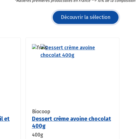
*Matières premières productibles en France **> 10% de la composition
Découvrir la sélection
Biocoop
il et
Dessert crème avoine chocolat
400g
400g