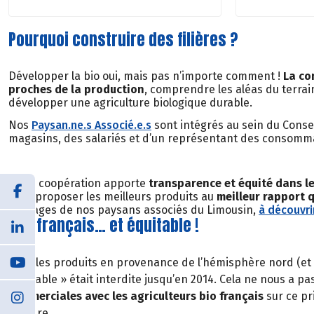
Pourquoi construire des filières ?
Développer la bio oui, mais pas n’importe comment !
La co
proches de la production
, comprendre les aléas du terra
développer une agriculture biologique durable.
Nos
Paysan.ne.s Associé.e.s
sont intégrés au sein du Consei
magasins, des salariés et d’un représentant des consomm
Cette coopération apporte
transparence et équité dans l
vous proposer les meilleurs produits au
meilleur rapport q
sauvages de nos paysans associés du Limousin,
à découvrir
Bio, français… et équitable !
Pour les produits en provenance de l’hémisphère nord (et
équitable » était interdite jusqu’en 2014. Cela ne nous a 
commerciales avec les agriculteurs bio français
sur ce pr
histoire.