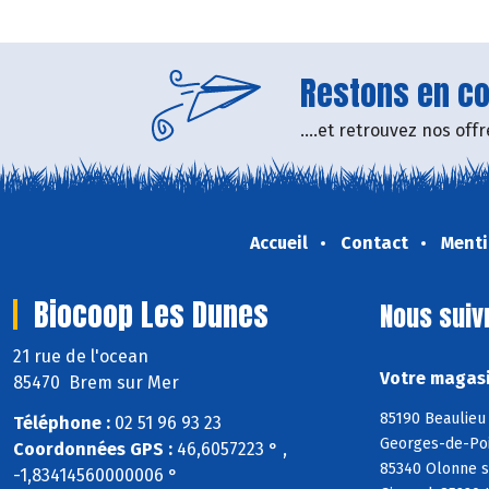
Restons en con
....et retrouvez nos of
Accueil
Contact
Menti
Biocoop Les Dunes
Nous suiv
21 rue de l'ocean
Votre magasi
85470 Brem sur Mer
85190 Beaulieu 
Téléphone :
02 51 96 93 23
Georges-de-Poin
Coordonnées GPS :
46,6057223 ° ,
85340 Olonne s
-1,83414560000006 °