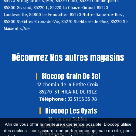
85470 Bretignolles s/Mer, 85220 Coëx, 85220 Commequiers,
85800 Givrand, 85220 L, 85220 La Chaize-Giraud, 85220
Landevieille, 85800 Le Fenouiller, 85270 Notre-Dame-de-Riez,
85800 St-Gilles-Croix-de-Vie, 85270 St-Hilaire-de-Riez, 85220 St-
Maixent s/Vie
Découvrez
Nos autres magasins
Biocoop Grain De Sel
12 chemin de la Petite Croix
85270 ST HILAIRE DE RIEZ
Téléphone :
02 51 55 35 98
Biocoop Les Oyats
16 rue des Sables
Afin de vous offrir la meilleure expérience possible, Biocoop utilise
85160 St-Jean-de-Monts
des cookies : pour assurer une performance optimale du site, pour
Téléphone :
02 51 58 35 99