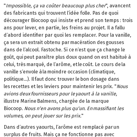
"
Impossible, ça va coûter beaucoup plus cher
", avancent
des fabricants qui trouvent l‘idée folle. Pas de quoi
décourager Biocoop qui insiste et prend son temps : trois
ans pour lever, en partie, les freins au projet. Il a fallu
d‘abord identifier par quoi les remplacer. Pour la vanille,
ça sera un extrait obtenu par macération des gousses
dans de l‘alcool. Fastoche. Si ce n‘est que ça change le
goût, qui peut paraître plus doux quand on est habitué à
celui, très marqué, de l‘arôme, et le coût. Le cours de la
vanille s‘envole à la moindre occasion (climatique,
politique…). Il faut donc trouver le bon dosage dans
les recettes et les leviers pour maintenir les prix. "
Nous
avions deux fournisseurs pour le yaourt à la vanille,
illustre Marine Balmens, chargée de la marque
Biocoop.
Nous n‘en avons plus qu‘un. En massifiant les
volumes, on peut jouer
sur les prix.
"
Dans d‘autres yaourts, l‘arôme est remplacé par un
surplus de fruits. Mais ça ne fonctionne pas avec