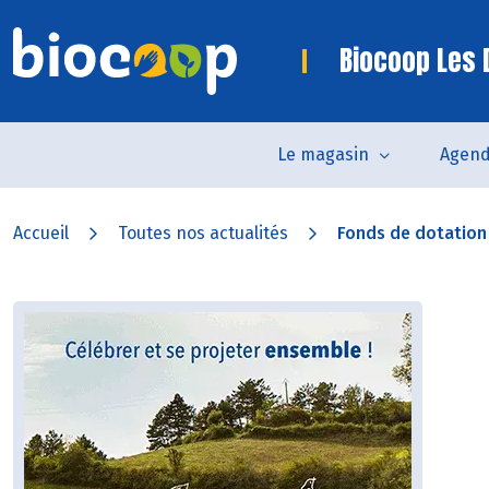
Biocoop Les
Le magasin
Agen
Accueil
Toutes nos actualités
Fonds de dotation 