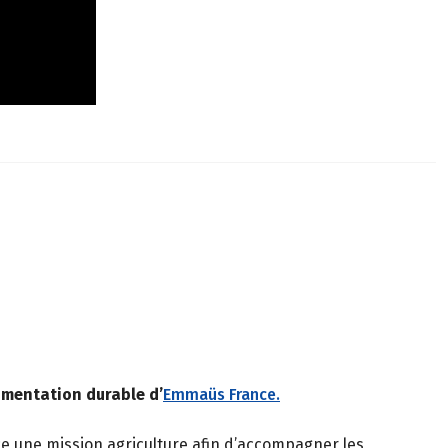
limentation durable d’
Emmaüs France.
e une mission agriculture afin d’accompagner les