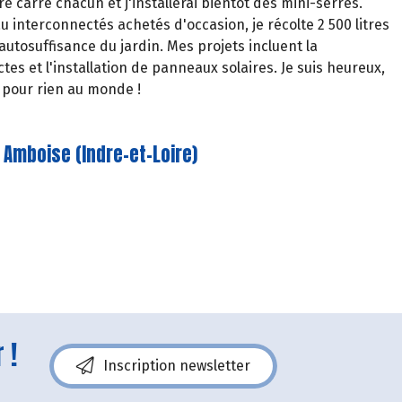
e carré chacun et j'installerai bientôt des mini-serres.
u interconnectés achetés d'occasion, je récolte 2 500 litres
'autosuffisance du jardin. Mes projets incluent la
tes et l'installation de panneaux solaires. Je suis heureux,
e pour rien au monde !
 Amboise (Indre-et-Loire)
 !
Inscription newsletter