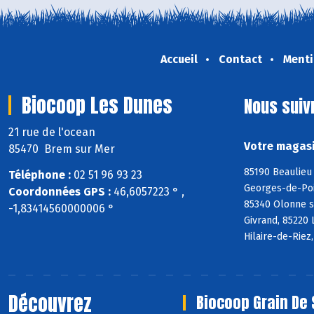
Accueil
Contact
Menti
Biocoop Les Dunes
Nous suiv
21 rue de l'ocean
Votre magasi
85470 Brem sur Mer
85190 Beaulieu 
Téléphone :
02 51 96 93 23
Georges-de-Poin
Coordonnées GPS :
46,6057223 ° ,
85340 Olonne s
-1,83414560000006 °
Givrand, 85220 
Hilaire-de-Riez
Découvrez
Biocoop Grain De 