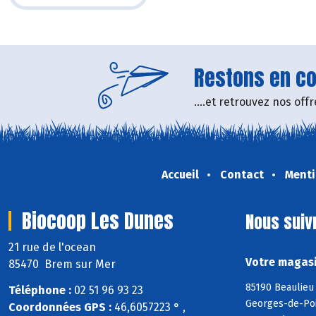
Restons en con
....et retrouvez nos of
Accueil
Contact
Menti
Biocoop Les Dunes
Nous suiv
21 rue de l'ocean
Votre magasi
85470 Brem sur Mer
85190 Beaulieu 
Téléphone :
02 51 96 93 23
Georges-de-Poin
Coordonnées GPS :
46,6057223 ° ,