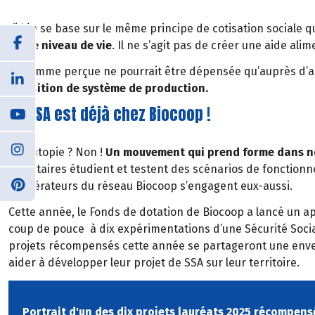
L’idée se base sur le même principe de cotisation sociale q
notre niveau de vie
. Il ne s’agit pas de créer une aide al
La somme perçue ne pourrait être dépensée qu’auprès d’a
transition de système de production.
La SSA est déjà chez Biocoop !
Une utopie ? Non !
Un mouvement qui prend forme dans no
volontaires étudient et testent des scénarios de fonctionn
coopérateurs du réseau Biocoop s’engagent eux-aussi.
Cette année, le Fonds de dotation de Biocoop a lancé un a
coup de pouce à dix expérimentations d’une Sécurité Social
projets récompensés cette année se partageront une envel
aider à développer leur projet de SSA sur leur territoire.
Portrait d'un des dix projets lauréats 2025 récompens