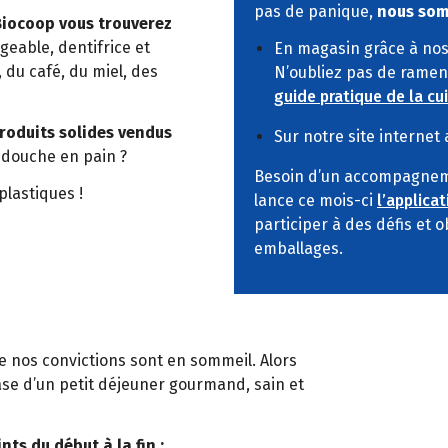
pas de panique,
nous som
iocoop vous trouverez
geable, dentifrice et
En magasin grâce à nos 
 du café, du miel, des
N’oubliez pas de ramen
guide pratique de la cu
roduits solides vendus
Sur notre site internet
l douche en pain ?
Besoin d’un accompagneme
plastiques !
lance ce mois-ci
l’applicat
participer à des défis et
emballages.
ue nos convictions sont en sommeil. Alors
ase d’un petit déjeuner gourmand, sain et
nts du début à la fin :