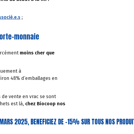
ssocié.e.s
;
porte-monnaie
forcément
moins cher que
iquement à
nviron 48% d’emballages en
 de vente en vrac se sont
ets est là,
chez Biocoop nos
 MARS 2025, BENEFICIEZ DE -15% SUR TOUS NOS PRODUIT