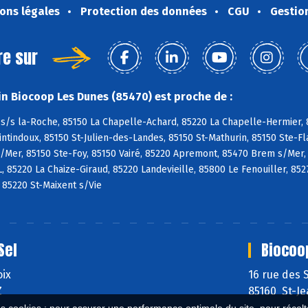
ons légales
Protection des données
CGU
Gestio
re sur
n Biocoop Les Dunes (85470) est proche de :
s/s la-Roche, 85150 La Chapelle-Achard, 85220 La Chapelle-Hermier, 8
tindoux, 85150 St-Julien-des-Landes, 85150 St-Mathurin, 85150 Ste-Fl
/Mer, 85150 Ste-Foy, 85150 Vairé, 85220 Apremont, 85470 Brem s/Mer,
L, 85220 La Chaize-Giraud, 85220 Landevieille, 85800 Le Fenouiller, 85
, 85220 St-Maixent s/Vie
Sel
Biocoo
oix
16 rue des 
Z
85160 St-J