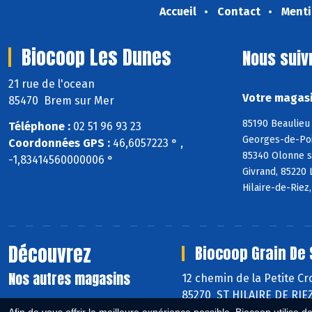
Accueil
Contact
Menti
Biocoop Les Dunes
Nous suiv
21 rue de l'ocean
Votre magasi
85470 Brem sur Mer
85190 Beaulieu 
Téléphone :
02 51 96 93 23
Georges-de-Poin
Coordonnées GPS :
46,6057223 ° ,
85340 Olonne s
-1,83414560000006 °
Givrand, 85220 
Hilaire-de-Riez
Découvrez
Biocoop Grain De 
Nos autres magasins
12 chemin de la Petite Cr
85270 ST HILAIRE DE RIE