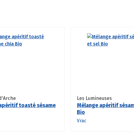
d'Arche
Les Lumineuses
apéritif toasté sésame
Mélange apéritif sésam
Bio
Vrac