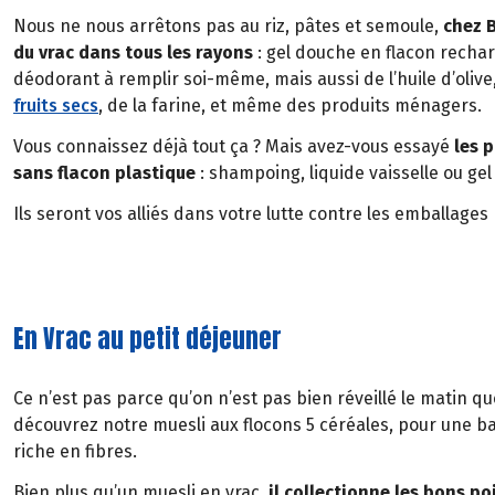
Nous ne nous arrêtons pas au riz, pâtes et semoule,
chez B
du vrac dans tous les rayons
: gel douche en flacon rechar
déodorant à remplir soi-même, mais aussi de l’huile d’olive,
fruits secs
, de la farine, et même des produits ménagers.
Vous connaissez déjà tout ça ? Mais avez-vous essayé
les p
sans flacon plastique
: shampoing, liquide vaisselle ou ge
Ils seront vos alliés dans votre lutte contre les emballages 
En Vrac au petit déjeuner
Ce n’est pas parce qu’on n’est pas bien réveillé le matin q
découvrez notre muesli aux flocons 5 céréales, pour une b
riche en fibres.
Bien plus qu’un muesli en vrac,
il collectionne les bons poi