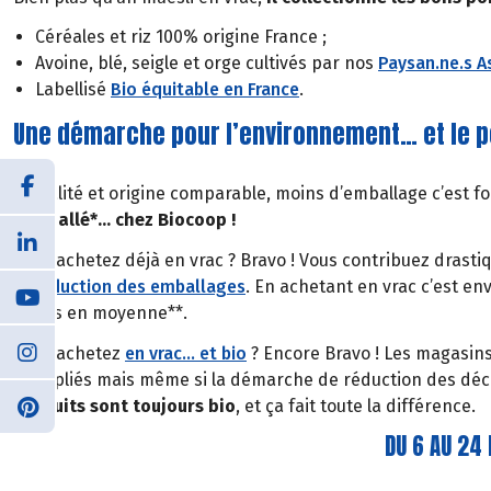
Céréales et riz 100% origine France ;
Avoine, blé, seigle et orge cultivés par nos
Paysan.ne.s A
Labellisé
Bio équitable en France
.
Une démarche pour l’environnement… et le 
À qualité et origine comparable, moins d’emballage c’est 
l’emballé*… chez Biocoop !
Vous achetez déjà en vrac ? Bravo ! Vous contribuez drast
la réduction des emballages
. En achetant en vrac c’est e
moins en moyenne**.
Vous achetez
en vrac… et bio
? Encore Bravo ! Les magasins
multipliés mais même si la démarche de réduction des déch
produits sont toujours bio
, et ça fait toute la différence.
DU 6 AU 24