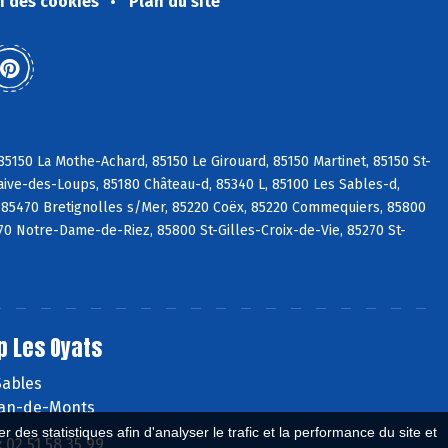
n des cookies
Plan du site
5150 La Mothe-Achard, 85150 Le Girouard, 85150 Martinet, 85150 St-
aive-des-Loups, 85180 Château-d, 85340 L, 85100 Les Sables-d,
 85470 Bretignolles s/Mer, 85220 Coëx, 85220 Commequiers, 85800
270 Notre-Dame-de-Riez, 85800 St-Gilles-Croix-de-Vie, 85270 St-
p Les Oyats
Sables
ean-de-Monts
 des statistiques afin d'analyser le trafic et la performance du site et
:
02 51 58 35 99