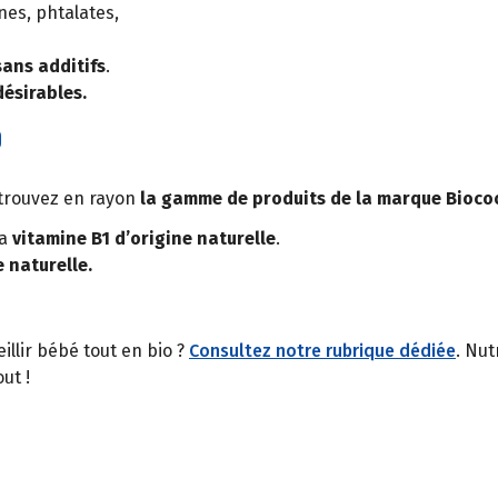
es, phtalates,
sans additifs
.
désirables.
o
trouvez en rayon
la gamme de produits de la marque Bioco
la
vitamine B1 d’origine naturelle
.
 naturelle.
llir bébé tout en bio ?
Consultez notre rubrique dédiée
. Nut
ut !