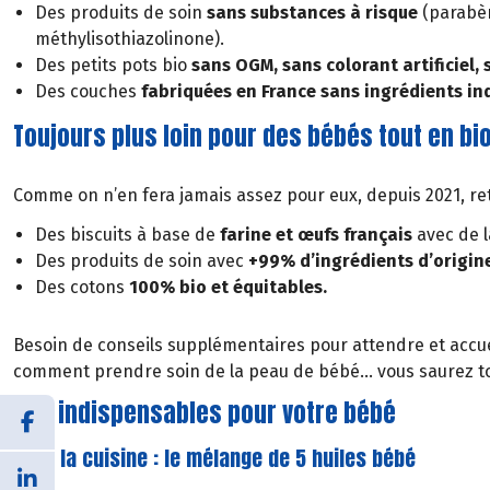
Des produits de soin
sans substances à risque
(parabèn
méthylisothiazolinone).
Des petits pots bio
sans OGM, sans colorant artificiel, 
Des couches
fabriquées en France sans ingrédients in
Toujours plus loin pour des bébés tout en bi
Comme on n’en fera jamais assez pour eux, depuis 2021, re
Des biscuits à base de
farine et œufs français
avec de 
Des produits de soin avec
+99% d’ingrédients d’origine
Des cotons
100% bio et équitables.
Besoin de conseils supplémentaires pour attendre et accuei
comment prendre soin de la peau de bébé... vous saurez to
Nos indispensables pour votre bébé
Pour la cuisine : le mélange de 5 huiles bébé