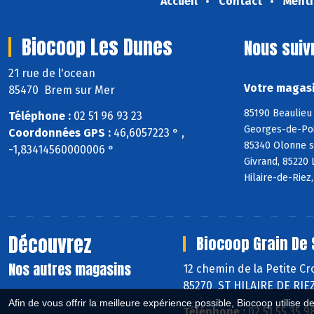
Accueil
Contact
Menti
Biocoop Les Dunes
Nous suiv
21 rue de l'ocean
Votre magasi
85470 Brem sur Mer
85190 Beaulieu 
Téléphone :
02 51 96 93 23
Georges-de-Poin
Coordonnées GPS :
46,6057223 ° ,
85340 Olonne s
-1,83414560000006 °
Givrand, 85220 
Hilaire-de-Riez
Découvrez
Biocoop Grain De 
Nos autres magasins
12 chemin de la Petite Cr
85270 ST HILAIRE DE RIE
Afin de vous offrir la meilleure expérience possible, Biocoop utilise d
Téléphone :
02 51 55 35 9