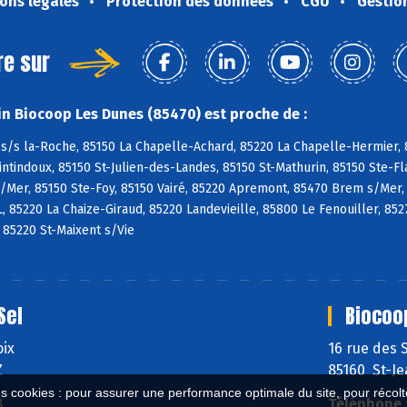
ons légales
Protection des données
CGU
Gestio
re sur
n Biocoop Les Dunes (85470) est proche de :
s/s la-Roche, 85150 La Chapelle-Achard, 85220 La Chapelle-Hermier, 8
tindoux, 85150 St-Julien-des-Landes, 85150 St-Mathurin, 85150 Ste-Fl
/Mer, 85150 Ste-Foy, 85150 Vairé, 85220 Apremont, 85470 Brem s/Mer,
L, 85220 La Chaize-Giraud, 85220 Landevieille, 85800 Le Fenouiller, 85
, 85220 St-Maixent s/Vie
Sel
Biocoo
oix
16 rue des 
Z
85160 St-J
es cookies : pour assurer une performance optimale du site, pour récolter
8
Téléphone 