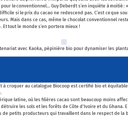
pour le conventionnel… Guy Deberdt s’en inquiète à moitié : 
a difficile si le prix du cacao ne redescend pas. C’est ce que 
urs. Mais dans ce cas, même le chocolat conventionnel reste
. Et tout le monde s’en portera mieux !
enariat avec Kaoka, pépinière bio pour dynamiser les plantat
t à croquer au catalogue Biocoop est certifié bio et équitable
.
que latine, où les filières cacao sont beaucoup moins affec
étruire les sols et les forêts de Côte d'Ivoire et du Ghana.
de petits producteurs qui travaillent dans le respect de la b