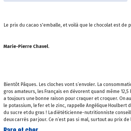
Le prix du cacao s'emballe, et voilà que le chocolat est de 
Marie-Pierre Chavel
.
Bientôt Pâques. Les cloches vont s’envoler. La consommatio
gros amateurs, les Français en dévorent quand même 12,5 kg
a toujours une bonne raison pour craquer et croquer. On aura
le potassium, le fer et le zinc, rappelle Angélique Houlber
du sucre et du gras ! La diététicienne-nutritionniste conseil
deux carrés par jour. Ce n’est pas si mal, surtout au prix d
Rare et cher