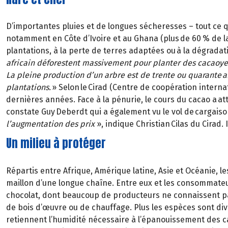
D’importantes pluies et de longues sécheresses – tout ce q
notamment en Côte d’Ivoire et au Ghana (plus de 60 % de la
plantations, à la perte de terres adaptées ou à la dégradat
africain déforestent massivement pour planter des cacaoye
La pleine production d’un arbre est de trente ou quarante an
plantations.
» Selon le Cirad (Centre de coopération inte
dernières années. Face à la pénurie, le cours du cacao a att
constate Guy Deberdt qui a également vu le vol de cargais
l’augmentation des prix
», indique Christian Cilas du Cirad
Un milieu à protéger
Répartis entre Afrique, Amérique latine, Asie et Océanie, l
maillon d’une longue chaîne. Entre eux et les consommate
chocolat, dont beaucoup de producteurs ne connaissent pas 
de bois d’œuvre ou de chauffage. Plus les espèces sont dive
retiennent l’humidité nécessaire à l’épanouissement des cac