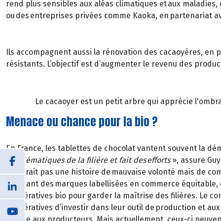
rend plus sensibles aux aléas climatiques et aux maladies, 
ou des entreprises privées comme Kaoka, en partenariat ave
Ils accompagnent aussi la rénovation des cacaoyères, en pl
résistants. L’objectif est d’augmenter le revenu des produc
Le cacaoyer est un petit arbre qui apprécie l'ombr
Menace ou chance pour la bio ?
En France, les tablettes de chocolat vantent souvent la 
problématiques de la filière et fait des efforts
», assure Guy
ne serait pas une histoire de mauvaise volonté mais de comp
Pourtant des marques labellisées en commerce équitable, 
coopératives bio pour garder la maîtrise des filières. Le 
coopératives d’investir dans leur outil de production et au
versée aux producteurs. Mais actuellement, ceux-ci peuvent