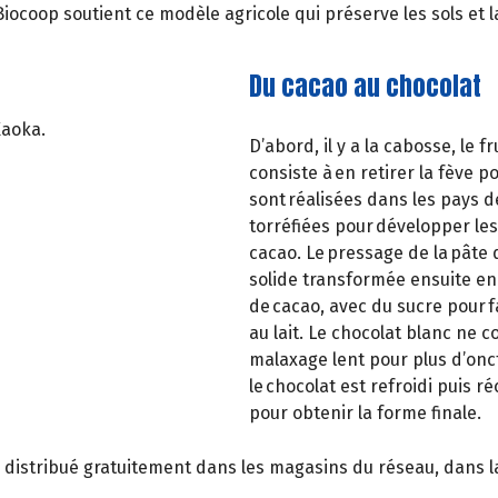
iocoop soutient ce modèle agricole qui préserve les sols et la
Du cacao au chocolat
Kaoka.
D’abord, il y a la cabosse, le 
consiste à en retirer la fève 
sont réalisées dans les pays d
torréfiées pour développer le
cacao. Le pressage de la pâte de
solide transformée ensuite en 
de cacao, avec du sucre pour f
au lait. Le chocolat blanc ne 
malaxage lent pour plus d’onc
le chocolat est refroidi puis r
pour obtenir la forme finale.
, distribué gratuitement dans les magasins du réseau, dans la