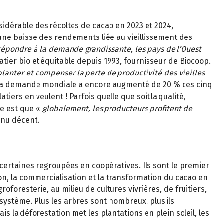
idérable des récoltes de cacao en 2023 et 2024,
 une baisse des rendements liée au vieillissement des
répondre à la demande grandissante, les pays de l’Ouest
tier bio et équitable depuis 1993, fournisseur de Biocoop.
planter et compenser la perte de productivité des vieilles
, la demande mondiale a encore augmenté de 20 % ces cinq
iers en veulent ! Parfois quelle que soit la qualité,
le est que «
globalement, les producteurs profitent de
enu décent.
, certaines regroupées en coopératives. Ils sont le premier
, la commercialisation et la transformation du cacao en
oresterie, au milieu de cultures vivrières, de fruitiers,
osystème. Plus les arbres sont nombreux, plus ils
 la déforestation met les plantations en plein soleil, les