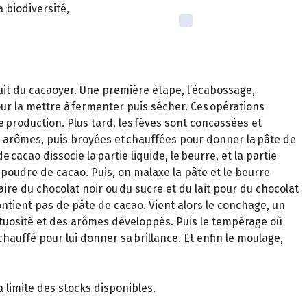
 biodiversité,
fruit du cacaoyer. Une première étape, l’écabossage,
pour la mettre à fermenter puis sécher. Ces opérations
e production. Plus tard, les fèves sont concassées et
s arômes, puis broyées et chauffées pour donner la pâte de
 cacao dissocie la partie liquide, le beurre, et la partie
poudre de cacao. Puis, on malaxe la pâte et le beurre
aire du chocolat noir ou du sucre et du lait pour du chocolat
contient pas de pâte de cacao. Vient alors le conchage, un
tuosité et des arômes développés. Puis le tempérage où
échauffé pour lui donner sa brillance. Et enfin le moulage,
 limite des stocks disponibles.