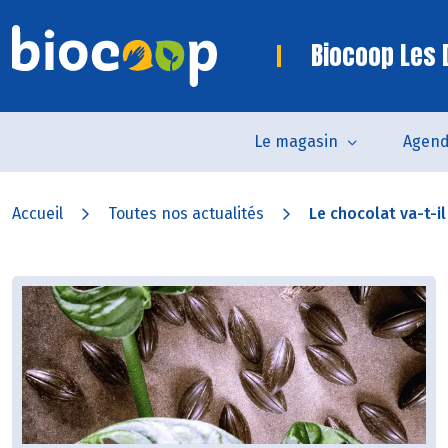
Biocoop Les
Le magasin
Agen
Accueil
Toutes nos actualités
Le chocolat va-t-il