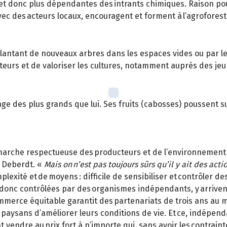
et donc plus dépendantes des intrants chimiques. Raison pour 
c des acteurs locaux, encouragent et forment à l’agroforeste
antant de nouveaux arbres dans les espaces vides ou par le 
teurs et de valoriser les cultures, notamment auprès des jeun
age des plus grands que lui. Ses fruits (cabosses) poussent s
démarche respectueuse des producteurs et de l’environnemen
 Deberdt. «
Mais on n’est pas toujours sûrs qu’il y ait des acti
lexité et de moyens : difficile de sensibiliser et contrôler d
donc contrôlées par des organismes indépendants, y arrivent
commerce équitable garantit des partenariats de trois ans a
x paysans d’améliorer leurs conditions de vie. Et ce, indépe
 vendre au prix fort à n’importe qui, sans avoir les contrain