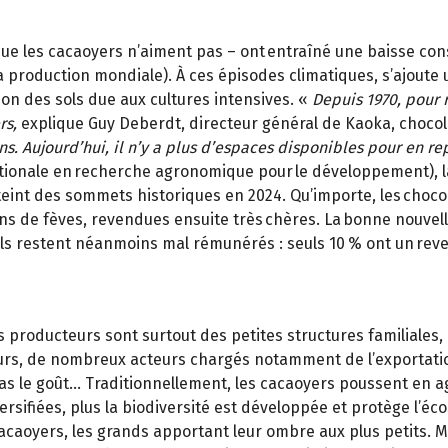
ue les cacaoyers n’aiment pas – ont entraîné une baisse cons
 production mondiale). À ces épisodes climatiques, s’ajoute
ion des sols due aux cultures intensives. «
Depuis 1970, pour 
rs,
explique Guy Deberdt, directeur général de Kaoka, chocola
s. Aujourd’hui, il n’y a plus d’espaces disponibles pour en re
rnationale en recherche agronomique pour le développement)
eint des sommets historiques en 2024. Qu’importe, les chocolat
ons de fèves, revendues ensuite très chères. La bonne nouvel
. Ils restent néanmoins mal rémunérés : seuls 10 % ont un rev
es producteurs sont surtout des petites structures familiales
urs, de nombreux acteurs chargés notamment de l’exportation
le goût… Traditionnellement, les cacaoyers poussent en agrof
rsifiées, plus la biodiversité est développée et protège l’éc
aoyers, les grands apportant leur ombre aux plus petits. Mais