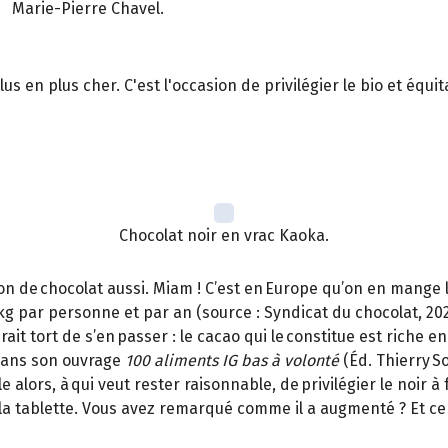
Marie-Pierre Chavel.
plus en plus cher. C'est l'occasion de privilégier le bio et éq
Chocolat noir en vrac Kaoka.
n de chocolat aussi. Miam ! C’est en Europe qu’on en mange le
 par personne et par an (source : Syndicat du chocolat, 2023
it tort de s’en passer : le cacao qui le constitue est riche 
t dans son ouvrage
100 aliments IG bas à volonté
(Éd. Thierry So
le alors, à qui veut rester raisonnable, de privilégier le noir 
e la tablette. Vous avez remarqué comme il a augmenté ? Et ce 