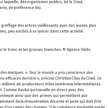
laquelle, des organismes publics, tel le Cirad,
rie, de préférence bio.
greffage des arbres vieillissants avec des jeunes plus
es, peu enclins à se lancer dans cette activité.
ur le tronc et les grosses branches. © Agence Odds.
t des marques. «
Tout le monde a pris conscience des
ons efficaces derrière
», précise Christian Cilas du Cirad. Ce
es millions de producteurs et les nombreux intermédiaires.
. Comme Kaoka qui travaille en direct avec des
u minimum ainsi que des primes qui permettent aux
ndamment de la rémunération décente et juste qui doit être
tes d’un cahier des charges. Si le commerce équitable garde