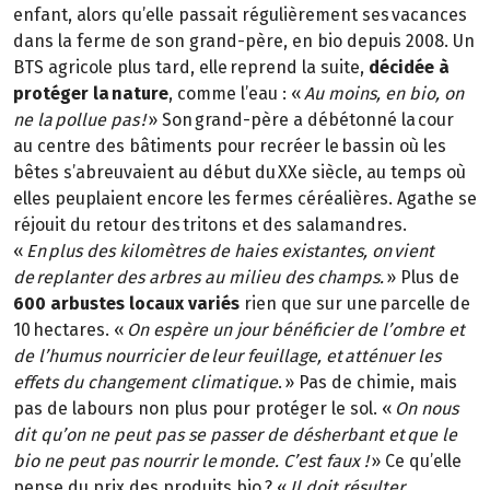
enfant, alors qu’elle passait régulièrement ses vacances
dans la ferme de son grand-père, en bio depuis 2008. Un
BTS agricole plus tard, elle reprend la suite,
décidée à
protéger la nature
, comme l’eau : «
Au moins, en bio, on
ne la pollue pas !
» Son grand-père a débétonné la cour
au centre des bâtiments pour recréer le bassin où les
bêtes s’abreuvaient au début du XXe siècle, au temps où
elles peuplaient encore les fermes céréalières. Agathe se
réjouit du retour des tritons et des salamandres.
«
En plus des kilomètres de haies existantes, on vient
de replanter des arbres au milieu des champs.
» Plus de
600 arbustes locaux variés
rien que sur une parcelle de
10 hectares. «
On espère un jour bénéficier de l’ombre et
de l’humus nourricier de leur feuillage, et atténuer les
effets du changement climatique
. » Pas de chimie, mais
pas de labours non plus pour protéger le sol. «
On nous
dit qu’on ne peut pas se passer de désherbant et que le
bio ne peut pas nourrir le monde. C’est faux !
» Ce qu’elle
pense du prix des produits bio ? «
Il doit résulter