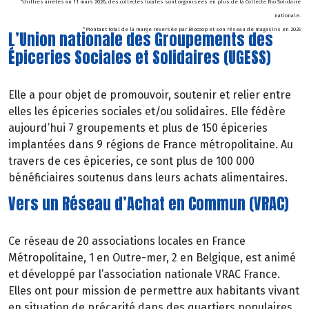
*chiffres arrêtés au 11 mars 2026, des collectes locales sont organisées en plus de la Collecte Bio Solidaire
nationale.
* Montant total de la marge reversée par Biocoop et son réseau de magasins en 2025
L’Union nationale des Groupements des
Épiceries Sociales et Solidaires (UGESS)
Elle a pour objet de promouvoir, soutenir et relier entre
elles les épiceries sociales et/ou solidaires. Elle fédère
aujourd’hui 7 groupements et plus de 150 épiceries
implantées dans 9 régions de France métropolitaine. Au
travers de ces épiceries, ce sont plus de 100 000
bénéficiaires soutenus dans leurs achats alimentaires.
Vers un Réseau d’Achat en Commun (VRAC)
Ce réseau de 20 associations locales en France
Métropolitaine, 1 en Outre-mer, 2 en Belgique, est animé
et développé par l’association nationale VRAC France.
Elles ont pour mission de permettre aux habitants vivant
en situation de précarité dans des quartiers populaires